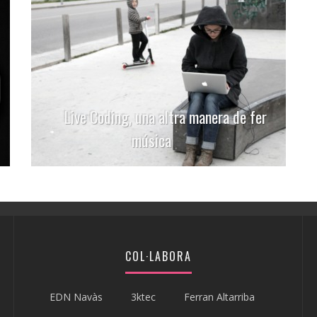
Live Coding, una altra manera de fer
música
COL·LABORA
EDN Navàs
3ktec
Ferran Altarriba