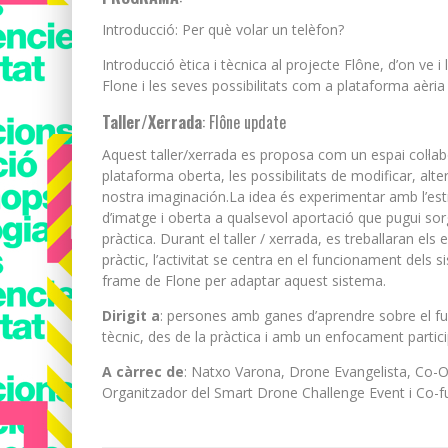
Introducció: Per què volar un telèfon?
Introducció ètica i tècnica al projecte Flône, d’on ve i
Flone i les seves possibilitats com a plataforma aèria
Taller/Xerrada
: Flône update
Aquest taller/xerrada es proposa com un espai col·l
plataforma oberta, les possibilitats de modificar, alte
nostra imaginación.La idea és experimentar amb l’est
d’imatge i oberta a qualsevol aportació que pugui sorg
pràctica. Durant el taller / xerrada, es treballaran els
pràctic, l’activitat se centra en el funcionament dels 
frame de Flone per adaptar aquest sistema.
Dirigit a
: persones amb ganes d’aprendre sobre el f
tècnic, des de la pràctica i amb un enfocament partici
A càrrec de
: Natxo Varona, Drone Evangelista, Co-O
Organitzador del Smart Drone Challenge Event i Co-