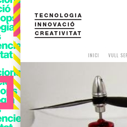
INICI
VULL SE