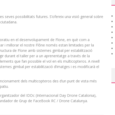
 les seves possibilitats futures. S’ofereix una visió general sobre
 ciutadana.
aboratiu en el desenvolupament de Flone, en què com a
rar i millorar el nostre Flône només estan limitades per la
ructura de Flone amb sistemes gimbal per estabilització
ir durant el taller per a un aprenentatge a través de la
 elements que fan possible el vol en els multicopteros. A nivell
sistemes gimbal per estabilització d’imatges i es modificarà el
uncionament dels multicopteros des d’un punt de vista més
patiu.
rganitzador del IDDc (Internacional Day Drone Catalonia),
fundador de Grup de FaceBook RC / Drone Catalunya.