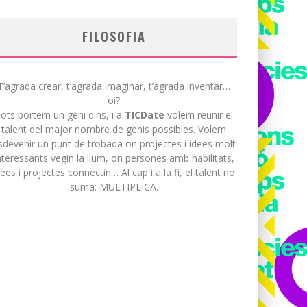
FILOSOFIA
T’agrada crear, t’agrada imaginar, t’agrada inventar…
oi?
ots portem un geni dins, i a
TICDate
volem reunir el
talent del major nombre de genis possibles. Volem
sdevenir un punt de trobada on projectes i idees molt
nteressants vegin la llum, on persones amb habilitats,
dees i projectes connectin… Al cap i a la fi, el talent no
suma: MULTIPLICA.