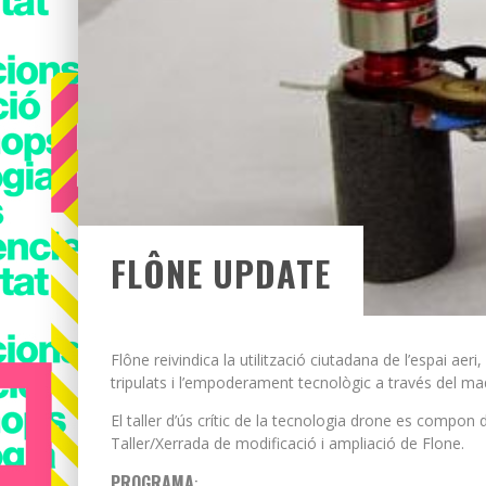
FLÔNE UPDATE
Flône reivindica la utilització ciutadana de l’espai aeri
tripulats i l’empoderament tecnològic a través del maqu
El taller d’ús crític de la tecnologia drone es compon d
Taller/Xerrada de modificació i ampliació de Flone.
PROGRAMA
: