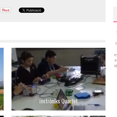
T
e
i
i
instròniks Quartet