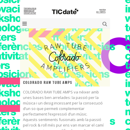
COLORADO RAW TUBE AMPS
COLORADO RAW TUBE AMPS va néixer amb
unes bases ben arrelades: la passió per la
música i un desig incessant per la consecució
d’un so que permeti complementar
perfectament l’expressió d’un músic.
Aquests sentiments fusionats amb la passió
pel rock & roll més pur ens van marcar el camí