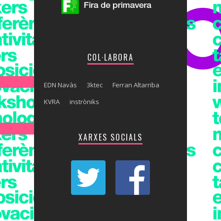
COL·LABORA
EDN Navàs
3ktec
Ferran Altarriba
KVRA
instròniks
XARXES SOCIALS