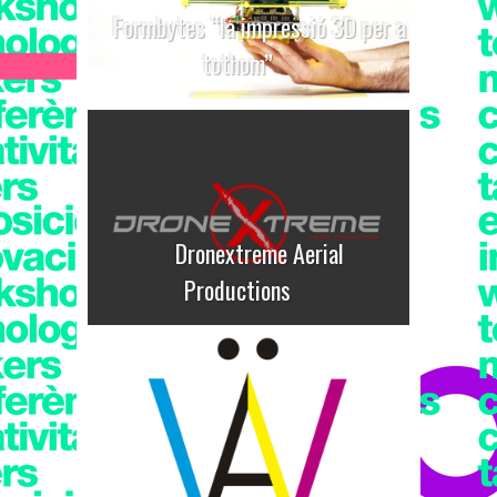
Formbytes “la impressió 3D per a
tothom”
Dronextreme Aerial
Productions