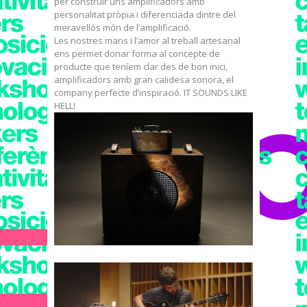
per construir uns amplificadors amb
personalitat pròpia i diferenciada dintre del
meravellós món de l’amplificació.
Les nostres mans i l’amor al treball artesanal
ens permet donar forma al concepte de
producte que teníem clar des de bon inici,
amplificadors amb gran calidesa sonora, el
company perfecte d’inspiració. IT SOUNDS LIKE
HELL!