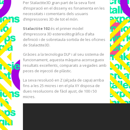
Per Stalactite3D gran part de la seva font
d’inspiració en el disseny es fonamenta en les
necessitats i comentaris dels usuaris
d’impressores 3D de tot el món.
Stalactite 102
és el primer model
d’impressora 3D estereolitogràfica d’alta
definició i de sobretaula sortida de les oficines
de Stalactite3D.
Gràcies a la tecnologia DLP i al seu sistema de
funcionament, aquesta màquina aconsegueix
resultats excel·lents, comparats a vegades amb
peces de injecció de plàstic.
La seva resolució en Z (alçada de capa) arriba
fins a les 25 micres i en el pla XY disposa de
dues resolucions de fàcil ajust, de 100 i 50
micres.