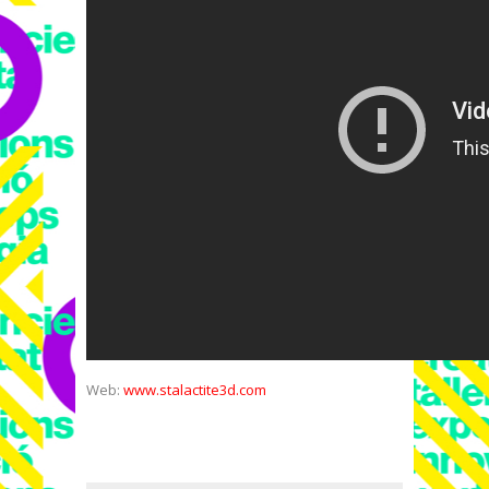
Web:
www.stalactite3d.com