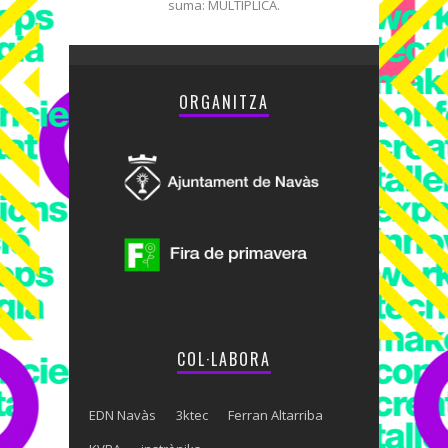
suma: MULTIPLICA.
ORGANITZA
COL·LABORA
EDN Navàs
3ktec
Ferran Altarriba