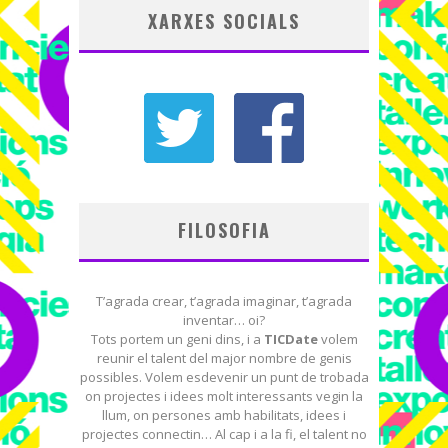
XARXES SOCIALS
FILOSOFIA
T’agrada crear, t’agrada imaginar, t’agrada
inventar… oi?
Tots portem un geni dins, i a
TICDate
volem
reunir el talent del major nombre de genis
possibles. Volem esdevenir un punt de trobada
on projectes i idees molt interessants vegin la
llum, on persones amb habilitats, idees i
projectes connectin… Al cap i a la fi, el talent no