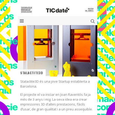
STALACTITE3D
Stalactite3D és una jove Startup establerta a
Barcelona.
El projecte el va iniciar en Joan Raventós fa ja
més de 3 anys i mig. La seva idea era crear
impressores 3D d’altes prestacions, fàcils
d’usar, de gran qualitat i a un preu assequible.