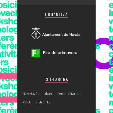
ORGANITZA
COL·LABORA
EDN Navàs
3ktec
Ferran Altarriba
KVRA
instròniks