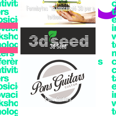
Formbytes “la impressió 3D per a
tothom”
3d Seed
Pons Guitars