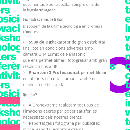
documentació per treballar sempre dins de
la legislació vigent.
Les nostres eines de treball:
Disposem de la última tecnologia en drones i
càmeres:
S900 de DJI
:hexarotor de gran estabilitat
fins i tot en condicions adverses amb
càmara GH4 Lumix de Panasonic
que ens permet filmar i fotografiar amb gran
resolució fins a 4K.
Phantom 3 Professional
: permet filmar
en interiors i en nuclis urbans també en
resolució de fins a 4K.
Que fem?
A Dronextreme realitzem tot tipus de
filmacions aéeres per poder satisfer les
necessitats dels nostres clients:
Reportatges i fotografia per publicitat:
moda, esports, esports extrems,