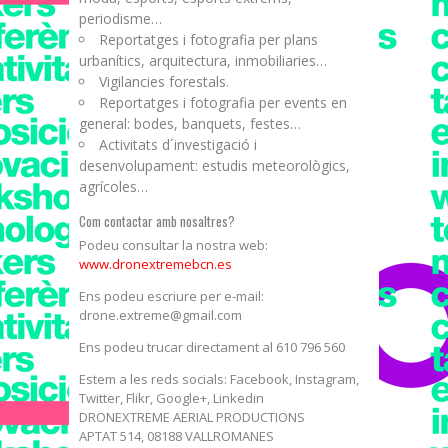
periodisme…
Reportatges i fotografia per plans
urbanítics, arquitectura, inmobiliaries…
Vigilancies forestals.
Reportatges i fotografia per events en
general: bodes, banquets, festes…
Activitats d´investigació i
desenvolupament: estudis meteorològics,
agrícoles…
Com contactar amb nosaltres?
Podeu consultar la nostra web:
www.dronextremebcn.es
Ens podeu escriure per e-mail:
drone.extreme@gmail.com
Ens podeu trucar directament al 610 796 560
Estem a les reds socials: Facebook, Instagram,
Twitter, Flikr, Google+, Linkedin
DRONEXTREME AERIAL PRODUCTIONS
APTAT 514, 08188 VALLROMANES