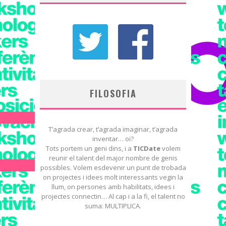
FILOSOFIA
T’agrada crear, t’agrada imaginar, t’agrada
inventar… oi?
Tots portem un geni dins, i a
TICDate
volem
reunir el talent del major nombre de genis
possibles. Volem esdevenir un punt de trobada
on projectes i idees molt interessants vegin la
llum, on persones amb habilitats, idees i
projectes connectin… Al cap i a la fi, el talent no
suma: MULTIPLICA.